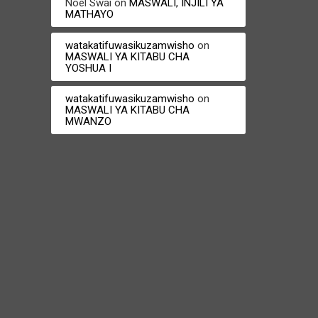
Noel Swai
on
MASWALI, INJILI YA
MATHAYO
watakatifuwasikuzamwisho
on
MASWALI YA KITABU CHA
YOSHUA I
watakatifuwasikuzamwisho
on
MASWALI YA KITABU CHA
MWANZO