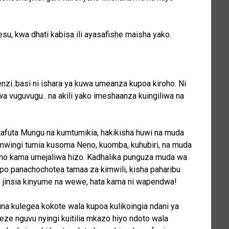
esu, kwa dhati kabisa ili ayasafishe maisha yako.
i..basi ni ishara ya kuwa umeanza kupoa kiroho. Ni
a vuguvugu.. na akili yako imeshaanza kuingiliwa na
umtafuta Mungu na kumtumikia, hakikisha huwi na muda
 mwingi tumia kusoma Neno, kuomba, kuhubiri, na muda
no kama umejaliwa hizo. Kadhalika punguza muda wa
po panachochotea tamaa za kimwili, kisha paharibu
e jinsia kinyume na wewe, hata kama ni wapendwa!
una kulegea kokote wala kupoa kulikoingia ndani ya
eze nguvu nyingi kuitilia mkazo hiyo ndoto wala