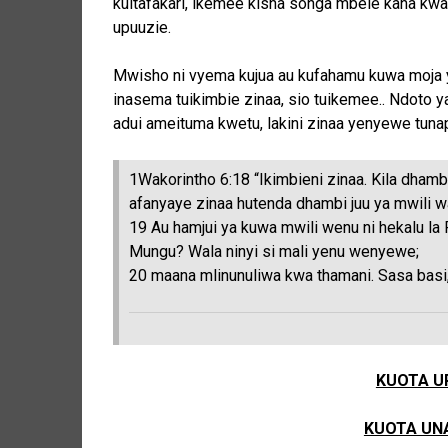
kuitafakari, ikemee kisha songa mbele kana kw
upuuzie.
Mwisho ni vyema kujua au kufahamu kuwa moja ya
inasema tuikimbie zinaa, sio tuikemee.. Ndoto 
adui ameituma kwetu, lakini zinaa yenyewe tuna
1Wakorintho 6:18 “Ikimbieni zinaa. Kila dham
afanyaye zinaa hutenda dhambi juu ya mwili
19 Au hamjui ya kuwa mwili wenu ni hekalu la
Mungu? Wala ninyi si mali yenu wenyewe;
20 maana mlinunuliwa kwa thamani. Sasa basi,
KUOTA U
KUOTA UN