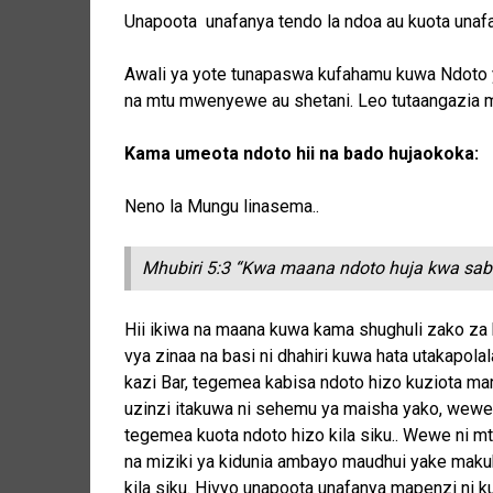
Unapoota unafanya tendo la ndoa au kuota unafa
Awali ya yote tunapaswa kufahamu kuwa Ndoto yo
na mtu mwenyewe au shetani. Leo tutaangazia m
Kama umeota ndoto hii na bado hujaokoka:
Neno la Mungu linasema..
Mhubiri 5:3 “Kwa maana ndoto huja kwa saba
Hii ikiwa na maana kuwa kama shughuli zako za 
vya zinaa na basi ni dhahiri kuwa hata utakapo
kazi Bar, tegemea kabisa ndoto hizo kuziota ma
uzinzi itakuwa ni sehemu ya maisha yako, wewe
tegemea kuota ndoto hizo kila siku.. Wewe ni m
na miziki ya kidunia ambayo maudhui yake maku
kila siku. Hivyo unapoota unafanya mapenzi ni k