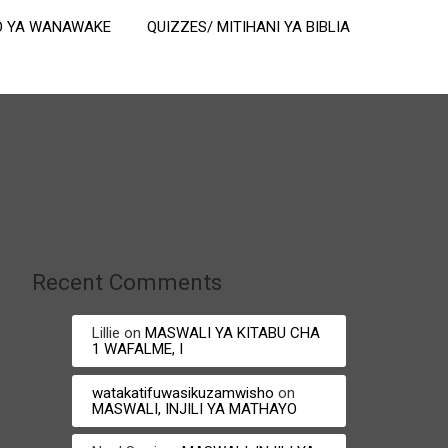
 YA WANAWAKE
QUIZZES/ MITIHANI YA BIBLIA
Recent Comments
Lillie
on
MASWALI YA KITABU CHA
1 WAFALME, I
watakatifuwasikuzamwisho
on
MASWALI, INJILI YA MATHAYO