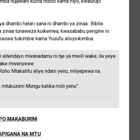
amba hujawahi kuota ndoto kama hiyo, kwaufupi
 dhambi hatari sana ni dhambi ya zinaa.. Biblia
ya zinaa tunaweza kuikemea, kwasababu pengine ni
paswa tuikimbie kama Yusufu alivyoikimbia.
bi aitendayo mwanadamu ni nje ya mwili wake; ila yeye
 wake mwenyewe.
 Roho Mtakatifu aliye ndani yenu, mliyepewa na
 mtukuzeni Mungu katika miili yenu”.
PO MAKABURINI
APIGANA NA MTU