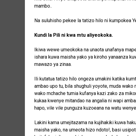
mambo..
Na suluhisho pekee la tatizo hilo ni kumpokea Y
Kundi la Pili ni kwa mtu aliyeokoka.
Ikiwa wewe umeokoka na unaota unafanya mapenz
ishara kuwa maisha yako ya kiroho yanaanza kuw
mawazo ya zinaa.
Ili kutatua tatizo hilo ongeza umakini katika k
ambao upo tu, bila shughuli yoyote, muda wako
wako mchache tumia kufanya kazi zako za miko
kukaa kwenye mitandao na angalia ni wapi amba
hapo, vile vile punguza kuzoeana na watu weny
Lakini kama umejitazama na kujihakiki kuwa hak
maisha yako, na umeota hizo ndoto!, basi usipot