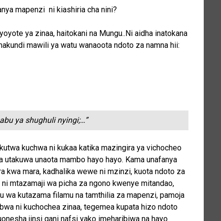
nya mapenzi ni kiashiria cha nini?
yote ya zinaa, haitokani na Mungu..Ni aidha inatokana
akundi mawili ya watu wanaoota ndoto za namna hii:
bu ya shughuli nyingi;…”
kutwa kuchwa ni kukaa katika mazingira ya vichocheo
lala utakuwa unaota mambo hayo hayo. Kama unafanya
ra kwa mara, kadhalika wewe ni mzinzi, kuota ndoto za
 ni mtazamaji wa picha za ngono kwenye mitandao,
tu wa kutazama filamu na tamthilia za mapenzi, pamoja
bwa ni kuchochea zinaa, tegemea kupata hizo ndoto
uonesha jinsi gani nafsi yako imeharibiwa na hayo