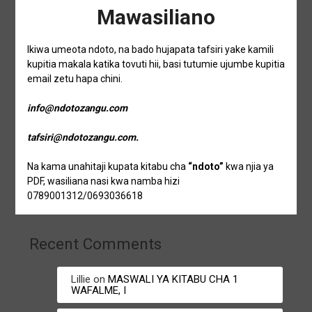
Mawasiliano
Ikiwa umeota ndoto, na bado hujapata tafsiri yake kamili
kupitia makala katika tovuti hii, basi tutumie ujumbe kupitia
email zetu hapa chini.
info@ndotozangu.com
tafsiri@ndotozangu.com.
Na kama unahitaji kupata kitabu cha
“ndoto”
kwa njia ya
PDF, wasiliana nasi kwa namba hizi
0789001312/0693036618
Recent Comments
Lillie
on
MASWALI YA KITABU CHA 1
WAFALME, I