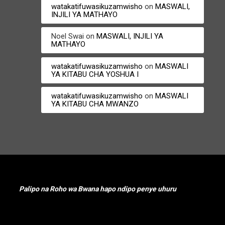
watakatifuwasikuzamwisho
on
MASWALI,
INJILI YA MATHAYO
Noel Swai
on
MASWALI, INJILI YA
MATHAYO
watakatifuwasikuzamwisho
on
MASWALI
YA KITABU CHA YOSHUA I
watakatifuwasikuzamwisho
on
MASWALI
YA KITABU CHA MWANZO
Palipo na Roho wa Bwana hapo ndipo penye uhuru