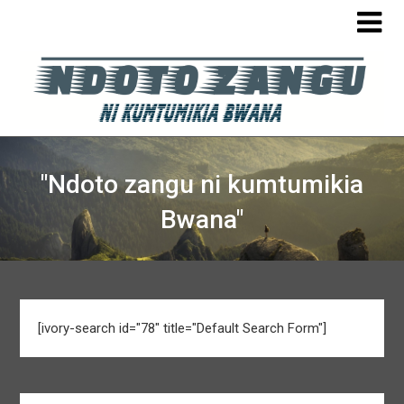
"Ndoto zangu ni kumtumikia
Bwana"
[ivory-search id="78" title="Default Search Form"]